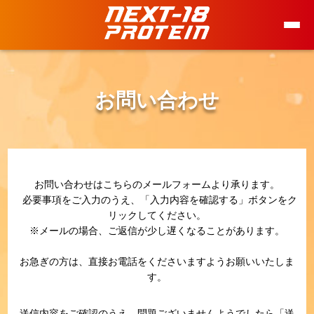
NEXT-18について
お問い合わせ
こだわり
安心・安全
お問い合わせはこちらのメールフォームより承ります。
商品ラインナップ
必要事項をご入力のうえ、「入力内容を確認する」ボタンをク
リックしてください。
協賛・導入チーム
※メールの場合、ご返信が少し遅くなることがあります。
お急ぎの方は、直接お電話をくださいますようお願いいたしま
スペシャルインタビュー
す。
会社情報
送信内容をご確認のうえ、問題ございませんようでしたら「送