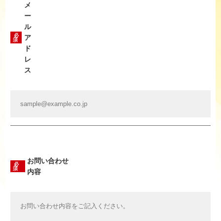
メ
ー
ル
必
ア
須
ド
レ
ス
お問い合わせ
必
須
内容