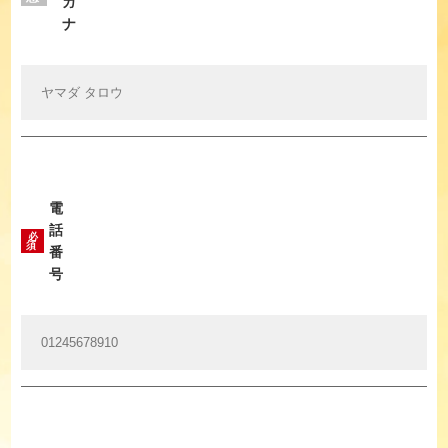
ガ
ナ
電
話
必
須
番
号